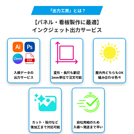
「出力工房」とは？
【パネル・看板製作に最適】
インクジェット出力サービス
入稿データの
変形・長尺も歓迎
屋内外どちらもOK
出力サービス
1mm単位で注文可能
組み合わせ色々
カット・貼付など
自社完結のため
後加工まで対応可能
入稿～発送まで早い