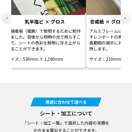
＜
＞
乳半塩ビ × グロス
合成紙 × グロス 
店舗看板（電飾）で使用するために制作
アルミフレームによる
しました。背後から照明の光で照らすこ
チレンボードの角の潰
とで、シートの色彩を鮮明に浮き上がら
長期間の掲示において
せることができます。
持します。
サイズ：530mm × 1,190mm
サイズ：210mm × 2
用途に合わせて選べる
シート・加工について
「シート・加工一覧」で選択した内容の見積を
そのまま算出することができます。