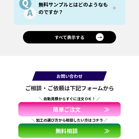
その他、写真や手書きのイラスト等も出
方法の詳細はご注文時に改めてお送りい
無料サンプルとはどのようなも
力可能ですが、希望サイズに解像度が足
たします。
＋
のですか？
りているかの確認をいたします。
※Microsoft系の印刷データは、機材の都
無料サンプルは、用途に応じて2種類の方
合により不具合が起こりやすく、こうし
法でご提供しています。
た不具合を調整する必要があります。
➀材質を確認したい場合
すべて表示する
→
シートがまだ決まっていない方には、は
がきサイズのサンプルを複数枚お送りし
ます。複数の素材を実際に手に取って比
較できます。
➁仕上がりイメージを確認したい場合
色味や文字の見え方などを確認したい方
お問い合わせ
には、ご提供いただいたデータをA4サイ
ご相談・ご依頼は下記フォームから
ズで出力したサンプルをお送りします。
＼ 自動見積からすぐに注文ＯＫ！ ／
簡単ご注文
≫
＼ 加工の選び方から相談したい方はコチラ ／
無料相談
≫