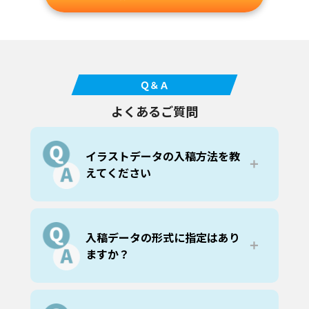
Ｑ＆Ａ
よくあるご質問
イラストデータの入稿方法を教
＋
えてください
フォーム・ファイル転送・メディア郵送
の３通りあり、データの容量によって入
稿方法が異なります。
入稿データの形式に指定はあり
15MB未満の場合はフォーム、15MB以上
＋
ますか？
300MB未満の場合はファイル転送サービ
ス
からご入稿ください。
ai/eps/psd/pdf
の入稿データであれば問
300MBを超えるデータの場合は、メディ
題なく出力できます。
ア郵送で入稿をお願いいたします。入稿