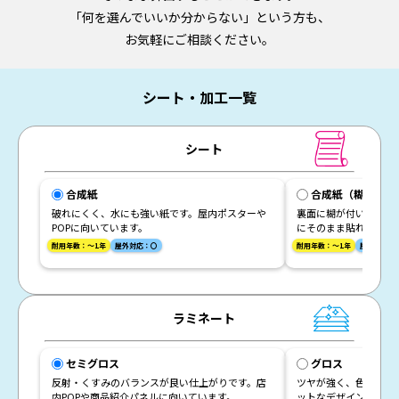
「何を選んでいいか分からない」という方も、
お気軽にご相談ください。
シート・加工一覧
シート
合成紙
合成紙（糊付き）
破れにくく、水にも強い紙です。屋内ポスターや
裏面に糊が付いた破れ
POPに向いています。
にそのまま貼れます。
耐用年数：～1年
屋外対応：〇
耐用年数：～1年
屋外対応：
ラミネート
セミグロス
グロス
反射・くすみのバランスが良い仕上がりです。店
ツヤが強く、色がハッ
内POPや商品紹介パネルに向いています。
ットなデザインにオス