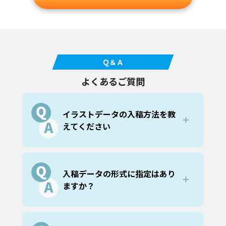
Ｑ＆Ａ
よくあるご質問
イラストデータの入稿方法を教
＋
えてください
フォーム・ファイル転送・メディア郵送
の３通りあり、データの容量によって入
稿方法が異なります。
入稿データの形式に指定はあり
15MB未満の場合はフォーム、15MB以上
＋
ますか？
300MB未満の場合はファイル転送サービ
ス
からご入稿ください。
ai/eps/psd/pdf
の入稿データであれば問
300MBを超えるデータの場合は、メディ
題なく出力できます。
ア郵送で入稿をお願いいたします。入稿