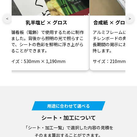
＜
＞
乳半塩ビ × グロス
合成紙 × グロス 
店舗看板（電飾）で使用するために制作
アルミフレームによる
しました。背後から照明の光で照らすこ
チレンボードの角の潰
とで、シートの色彩を鮮明に浮き上がら
長期間の掲示において
せることができます。
持します。
サイズ：530mm × 1,190mm
サイズ：210mm × 2
用途に合わせて選べる
シート・加工について
「シート・加工一覧」で選択した内容の見積を
そのまま算出することができます。