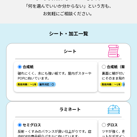
「何を選んでいいか分からない」という方も、
お気軽にご相談ください。
シート・加工一覧
シート
合成紙
合成紙（糊付き）
破れにくく、水にも強い紙です。屋内ポスターや
裏面に糊が付いた破れ
POPに向いています。
にそのまま貼れます。
耐用年数：～1年
屋外対応：〇
耐用年数：～1年
屋外対応：
ラミネート
セミグロス
グロス
反射・くすみのバランスが良い仕上がりです。店
ツヤが強く、色がハッ
内POPや商品紹介パネルに向いています。
ットなデザインにオス