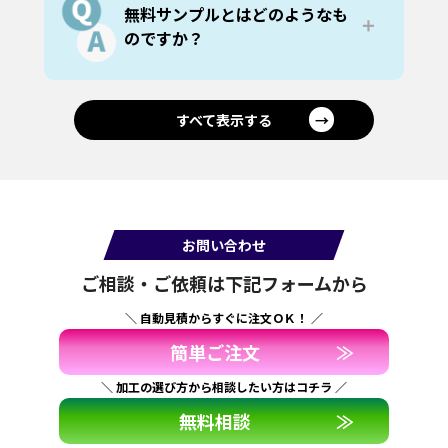
その他、写真や手書きのイラスト等も出
方法の詳細はご注文時に改めてお送りい
無料サンプルとはどのようなも
力可能ですが、希望サイズに解像度が足
たします。
＋
のですか？
りているかの確認をいたします。
※Microsoft系の印刷データは、機材の都
無料サンプルは、用途に応じて2種類の方
合により不具合が起こりやすく、こうし
法でご提供しています。
た不具合を調整する必要があります。
➀材質を確認したい場合
すべて表示する
→
シートがまだ決まっていない方には、は
がきサイズのサンプルを複数枚お送りし
ます。複数の素材を実際に手に取って比
較できます。
➁仕上がりイメージを確認したい場合
色味や文字の見え方などを確認したい方
お問い合わせ
には、ご提供いただいたデータをA4サイ
ご相談・ご依頼は下記フォームから
ズで出力したサンプルをお送りします。
＼ 自動見積からすぐに注文ＯＫ！ ／
簡単ご注文
≫
＼ 加工の選び方から相談したい方はコチラ ／
無料相談
≫