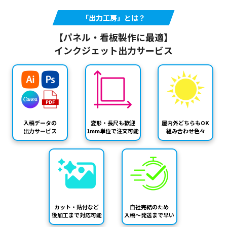
「出力工房」とは？
【パネル・看板製作に最適】
インクジェット出力サービス
入稿データの
変形・長尺も歓迎
屋内外どちらもOK
出力サービス
1mm単位で注文可能
組み合わせ色々
カット・貼付など
自社完結のため
後加工まで対応可能
入稿～発送まで早い