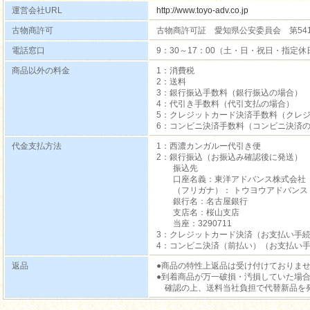
運営会社URL
http://www.toyo-adv.co.jp
古物商許可
古物商許可証 愛知県公安委員会 第54117
電話窓口
9：30～17：00（土・日・祝日・指定
商品以外の料金
1：消費税
2：送料
3：銀行振込手数料（銀行振込の場合）
4：代引き手数料（代引支払の場合）
5：クレジットカード決済手数料（クレ
6：コンビニ決済手数料（コンビニ決済
代金支払方法
1：西濃カンガルー代引き便
2：銀行振込（お振込み確認後に発送）
振込先
口座名義：東洋アドバンス株式会社
（フリガナ）： トウヨウアドバンス
銀行名：名古屋銀行
支店名：桜山支店
当座：3290711
3：クレジットカード決済（お支払い手
4：コンビニ決済（前払い）（お支払い
返品
●商品の特性上返品は受け付けておりま
●到着商品が万一破損・汚損していた場
確認の上、送料当社負担で代替新品を