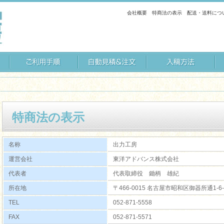
会社概要
特商法の表示
配送・送料につ
特商法の表示
名称
出力工房
運営会社
東洋アドバンス株式会社
代表者
代表取締役 鋤柄 雄紀
所在地
〒466-0015 名古屋市昭和区御器所通1-6
TEL
052-871-5558
FAX
052-871-5571